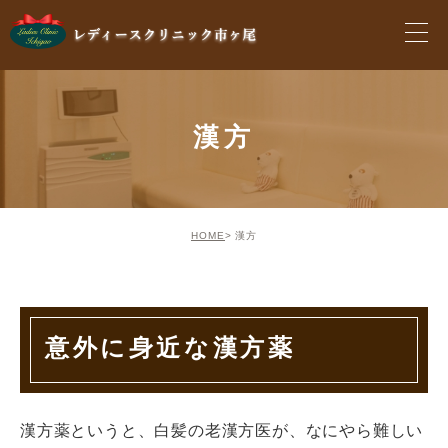
漢方
HOME
漢方
意外に身近な漢方薬
漢方薬というと、白髪の老漢方医が、なにやら難しい