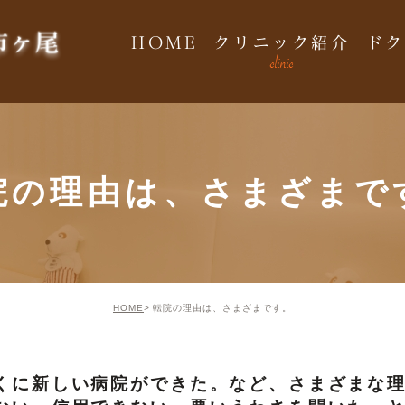
HOME
クリニック紹介
ドク
clinic
院の理由は、さまざまで
HOME
転院の理由は、さまざまです。
くに新しい病院ができた。など、さまざまな