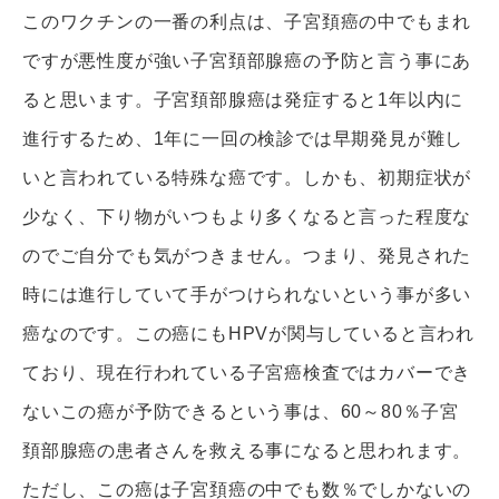
このワクチンの一番の利点は、子宮頚癌の中でもまれ
ですが悪性度が強い子宮頚部腺癌の予防と言う事にあ
ると思います。子宮頚部腺癌は発症すると1年以内に
進行するため、1年に一回の検診では早期発見が難し
いと言われている特殊な癌です。しかも、初期症状が
少なく、下り物がいつもより多くなると言った程度な
のでご自分でも気がつきません。つまり、発見された
時には進行していて手がつけられないという事が多い
癌なのです。この癌にもHPVが関与していると言われ
ており、現在行われている子宮癌検査ではカバーでき
ないこの癌が予防できるという事は、60～80％子宮
頚部腺癌の患者さんを救える事になると思われます。
ただし、この癌は子宮頚癌の中でも数％でしかないの